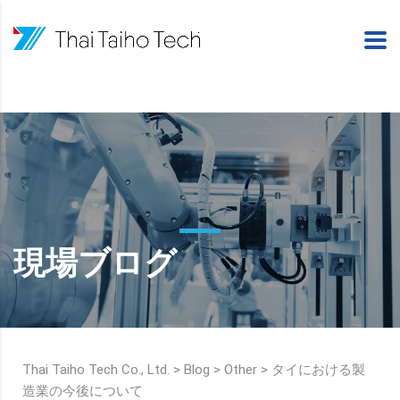
現場ブログ
Thai Taiho Tech Co., Ltd.
>
Blog
>
Other
>
タイにおける製
造業の今後について