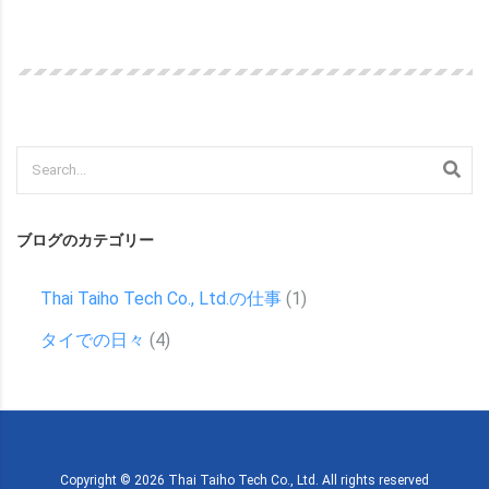
Read more
ブログのカテゴリー
Thai Taiho Tech Co., Ltd.の仕事
(1)
タイでの日々
(4)
Copyright ©
2026
Thai Taiho Tech Co., Ltd. All rights reserved